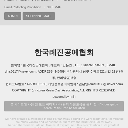
Email Collecting Prohibition
SITE MAP
ADMIN
SHOPPING MALL
한국레진공예협회
협회명 : 한국레진공예협회 , 대표자 : 김은영 , TEL : 010-9207-8789 , EMAIL :
dms0317@naver.com , ADDRESS : [48499] 부산광역시 남구 수영로322번길 32 (대연
동, 한라빌딩) 5층
협회고유번호 : 475-80-02198, 개인정보관리책임자 : 김은영(dms0317 @ naver.com)
COPYRIGHT (c) Korea Resin Craft Association, ALL RIGHTS RESERVED.
powered by nnin
본 사이트에 사용 된 모든 이미지와 내용의 무단도용을 금지 합니다. design by
Korea Resin Craft Association
We have created a awesome theme Far far away, behind the word mountains, far from the
countries Vokalia and Consonantia, there live the blind texts.Far far away,
behind the word mountains, Man must explore, and this is exploration at its greatest.