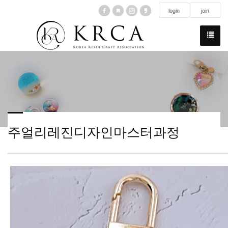
login
join
주얼리레진디자인마스터과정