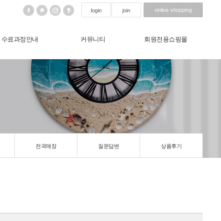
online shopping
login
join
수료과정안내
커뮤니티
회원전용쇼핑몰
전국매장
질문답변
상품후기