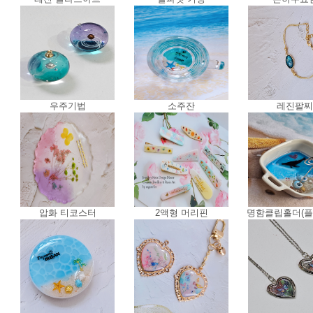
우주기법
소주잔
레진팔찌
압화 티코스터
2액형 머리핀
명함클립홀더(플