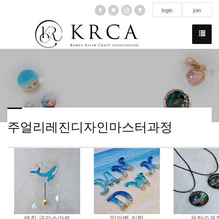
login
join
주얼리레진디자인마스터과정
레진 글라스아트
알파벳 키링
은하수표