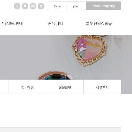
online shopping
login
join
수료과정안내
커뮤니티
회원전용쇼핑몰
전국매장
질문답변
상품후기