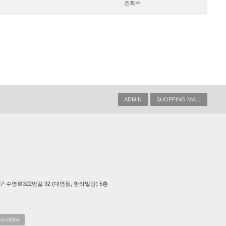
조회수
ADMIN
SHOPPING MALL
광역시 남구 수영로322번길 32 (대연동, 한라빌딩) 5층
iation